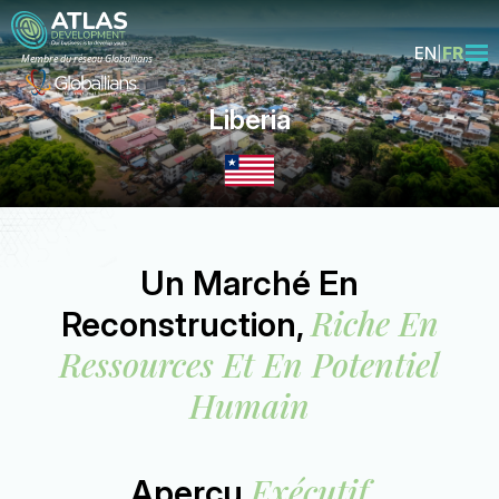
EN
FR
Membre du réseau Globallians
Liberia
Un Marché En
Riche En
Reconstruction,
Ressources Et En Potentiel
Humain
Exécutif
Aperçu