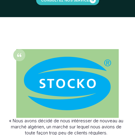
CONSULTEZ NOS SERVICES
« Nous avons décidé de nous intéresser de nouveau au
r
marché algérien, un marché sur lequel nous avions de
toute façon trop peu de clients réguliers.
co