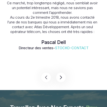
Ce marché, trop longtemps négligé, nous semblait avoir
pr
un potentiel intéressant, mais nous ne savions pas
M. 
comment l’appréhender.
est
Au cours du 2e trimestre 2018, nous avons contacté
re
l’une de nos banques qui nous a immédiatement mis en
des
contact avec Atlas Développement. Après un seul
opérateur télécom, les choses ont été très rapides :
L
– Une offre de services avec une analyse du marché
en général et du potentiel d’un secteur ciblé.
Pascal Dell
Dé
– À partir de cette liste, nous avons défini un panel de
ca
Directeur des ventes-
STOCKO-CONTACT
clients à visiter en priorité et organisé notre première
tournée en un temps record.
Un grand merci à Atlas Développement pour sa
com
connaissance du marché algérien, sa maîtrise des
aspects législatifs algériens et sa force de persuasion
auprès des interlocuteurs locaux qui ont parfois eu du
Atl
mal à comprendre notre approche et tout l’intérêt qu’ils
pouvaient en tirer.
L
Atlas Développement s’implique également au-delà de
seul
ses prérogatives initiales et cherche à s’approprier nos
re
produits pour remplir virtuellement notre rôle ! Encore un
grand merci. Merci !