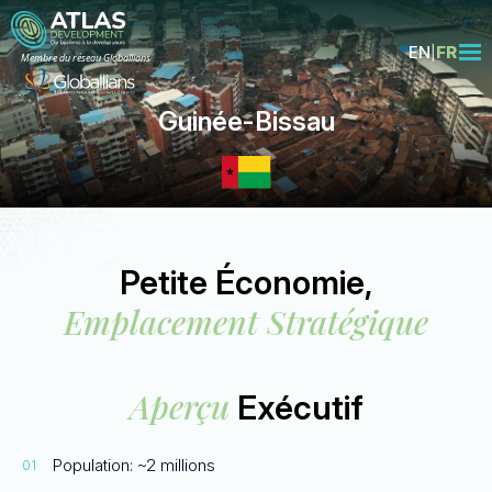
EN
FR
Membre du réseau Globallians
Guinée-Bissau
Petite Économie,
Emplacement Stratégique
Aperçu
Exécutif
Population: ~2 millions