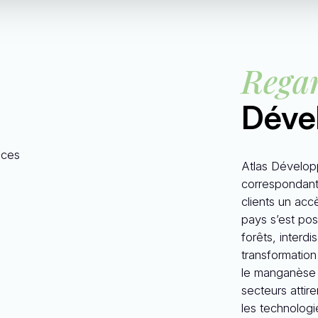
Rega
Déve
nces
Atlas Dévelop
correspondant
clients un acc
pays s’est pos
forêts, interd
transformation 
le manganèse e
secteurs attir
les technologi