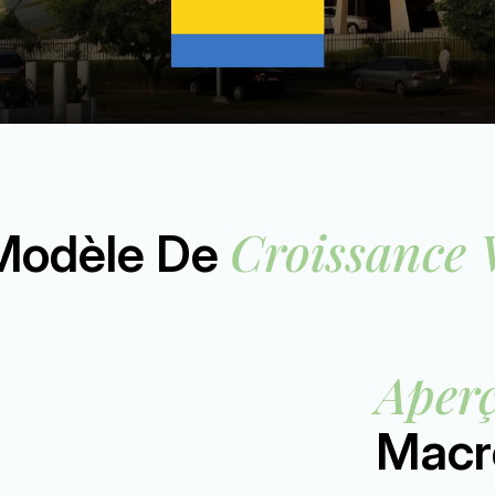
Croissance 
Modèle De
Aper
Macr