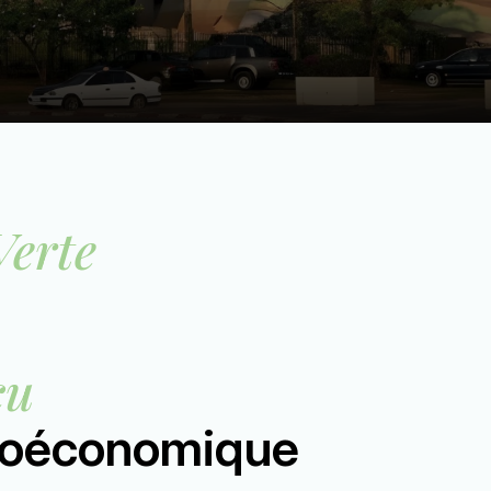
Verte
çu
oéconomique