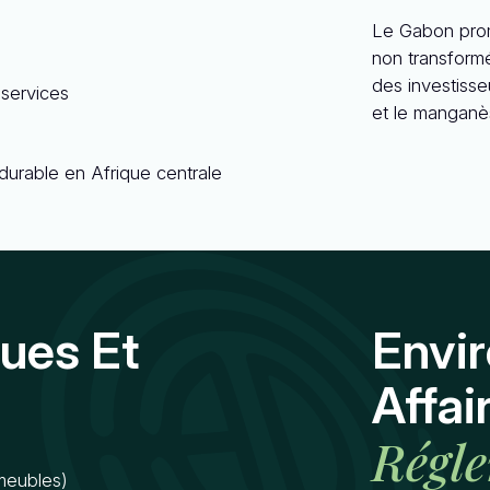
Le Gabon prom
non transformé
des investisse
 services
et le manganè
 durable en Afrique centrale
ues Et
Envi
Affai
Régl
 meubles)