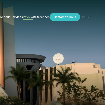
de nous
Services
Pays
Références
Contactez-nous
EN
FR